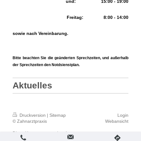
und: 15:00 - 19:00
F
reitag: 8:00 - 14:00
sowie nach Vereinbarung.
Bitte beachten Sie die geänderten Sprechzeiten, und außerhalb
der Sprechzeiten den
Notdsienstplan.
Aktuelles
Druckversion
|
Sitemap
Login
© Zahnarztpraxis
Webansicht
Diese Homepage wurde mit
IONOS MyWebsite
erstellt.